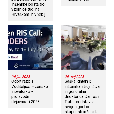
inženirke postajajo
vzornice tudi na
Hrvaškem in v Srbiji
06 jun 2023
26 maj 2023
Odprt razpis
Saška Rihtaršič,
Voditeljice – ženske
inženirka strojništva
inovatorke v
in generalna
proizvodni
direktorica Danfoss
dejavnosti 2023
Trate predstavila
svojo zgodbo
skupnosti inženirk