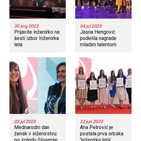
30 avg 2023
04 jul 2023
Prijavite inženirko na
Jasna Hengović
šesti izbor Inženirka
podelila nagrade
leta
mladim talentom
03 jul 2023
22 jun 2023
Mednarodni dan
Ana Petrović je
žensk v inženirstvu:
postala prva srbska
po zgledu Slovenije
'Inženirka leta'