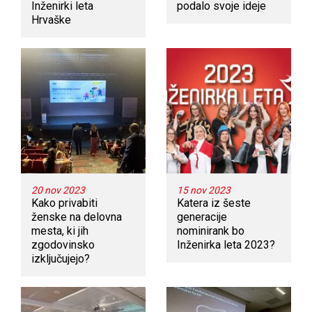
Inženirki leta
podalo svoje ideje
Hrvaške
20 nov 2023
15 nov 2023
Kako privabiti
Katera iz šeste
ženske na delovna
generacije
mesta, ki jih
nominirank bo
zgodovinsko
Inženirka leta 2023?
izključujejo?