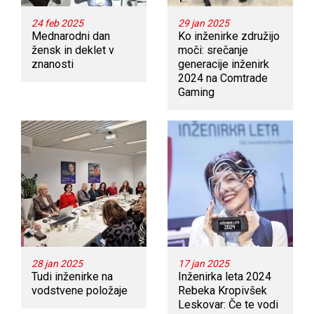
24 feb 2025
29 jan 2025
Mednarodni dan
Ko inženirke združijo
žensk in deklet v
moči: srečanje
znanosti
generacije inženirk
2024 na Comtrade
Gaming
28 jan 2025
17 jan 2025
Tudi inženirke na
Inženirka leta 2024
vodstvene položaje
Rebeka Kropivšek
Leskovar: Če te vodi