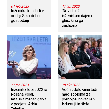
01 feb 2023
17 jan 2023
Inženirka leta tudi v
'Nevidnim'
oddaji Smo dobri
inženirkam dajemo
gospodarji
glas, ki si ga
zaslužijo
11 jan 2023
18 okt 2022
Inženirka leta 2022 je
Več sodelovanja tudi
Rosana Kolar,
med spoloma za
letalska mehaničarka
prebojne inovacije v
v podjetju Adria
industriji in širše
Tehnika