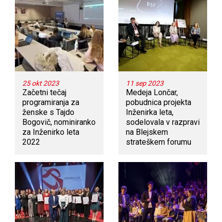
25 okt 2023
11 sep 2023
Začetni tečaj
Medeja Lončar,
programiranja za
pobudnica projekta
ženske s Tajdo
Inženirka leta,
Bogovič, nominiranko
sodelovala v razpravi
za Inženirko leta
na Blejskem
2022
strateškem forumu