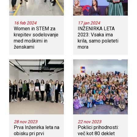
16 feb 2024
17 jan 2024
Women in STEM za
INŽENIRKA LETA
krepitev sodelovanje
2023: Vsaka ima
med moškimi in
krila, samo poleteti
ženskami
mora
28 nov 2023
22 nov 2023
Prva Inženirka leta na
Poklici prihodnosti:
obisku pri prvi
več kot 80 deklet