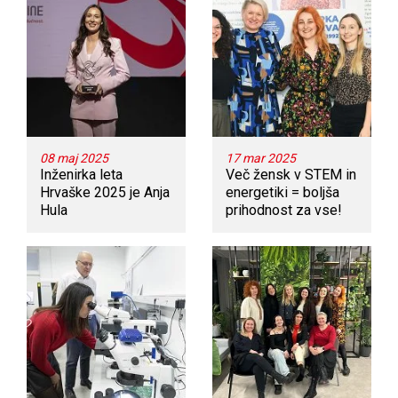
08 maj 2025
17 mar 2025
Inženirka leta
Več žensk v STEM in
Hrvaške 2025 je Anja
energetiki = boljša
Hula
prihodnost za vse!