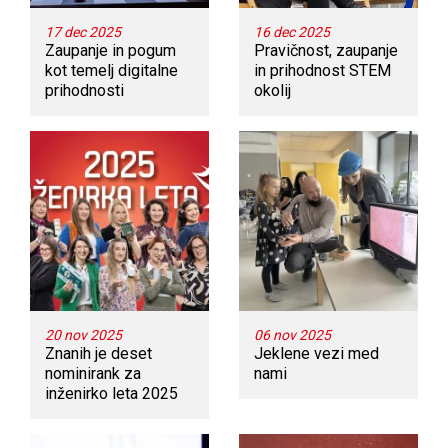
17 dec 2025
16 dec 2025
Zaupanje in pogum
Pravičnost, zaupanje
kot temelj digitalne
in prihodnost STEM
prihodnosti
okolij
20 nov 2025
06 nov 2025
Znanih je deset
Jeklene vezi med
nominirank za
nami
inženirko leta 2025