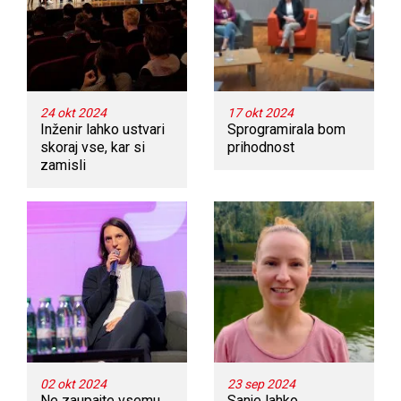
24 okt 2024
17 okt 2024
Inženir lahko ustvari
Sprogramirala bom
skoraj vse, kar si
prihodnost
zamisli
02 okt 2024
23 sep 2024
Ne zaupajte vsemu,
Sanje lahko