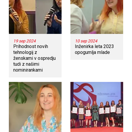
19 sep 2024
10 sep 2024
Prihodnost novih
Inženirka leta 2023
tehnologij z
opogumlja mlade
ženskami v ospredju
tudi z našimi
nominirankami