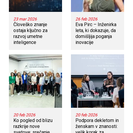
23 mar 2026
26 feb 2026
Človeško znanje
Eva Pirc – Inženirka
ostaja ključno za
leta, ki dokazuje, da
razvoj umetne
domišljija poganja
inteligence
inovacije
20 feb 2026
20 feb 2026
Ko pogled od blizu
Podpora dekletom in
razkrije nove
ženskam v znanosti:
svetove: srečanje
velik korak za