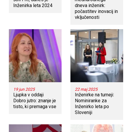
Inženirka leta 2024
dneva inženirk:
počastitev inovacij in
vključenosti
19 jun 2025
22 maj 2025
Ljupka v oddaji
Inženirke na turneji:
Dobro jutro: znanje je
Nominiranke za
tisto, ki premaga vse
Inženirko leta po
Sloveniji