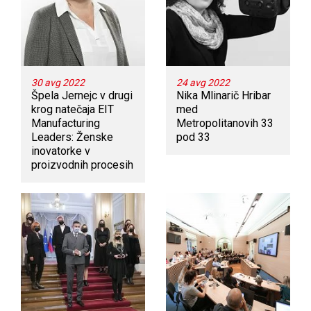
30 avg 2022
24 avg 2022
Špela Jernejc v drugi
Nika Mlinarič Hribar
krog natečaja EIT
med
Manufacturing
Metropolitanovih 33
Leaders: Ženske
pod 33
inovatorke v
proizvodnih procesih