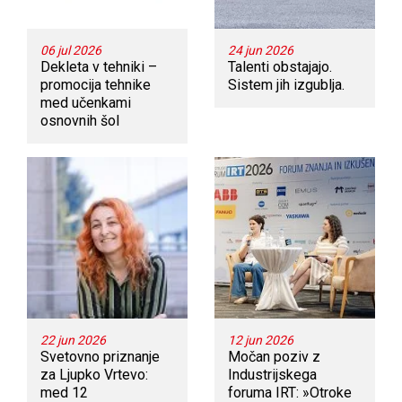
06 jul 2026
24 jun 2026
Dekleta v tehniki –
Talenti obstajajo.
promocija tehnike
Sistem jih izgublja.
med učenkami
osnovnih šol
22 jun 2026
12 jun 2026
Svetovno priznanje
Močan poziv z
za Ljupko Vrtevo:
Industrijskega
med 12
foruma IRT: »Otroke