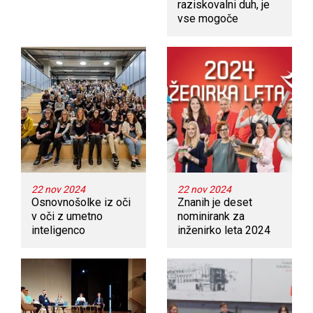
raziskovalni duh, je
vse mogoče
22 nov 2024
22 nov 2024
Osnovnošolke iz oči
Znanih je deset
v oči z umetno
nominirank za
inteligenco
inženirko leta 2024