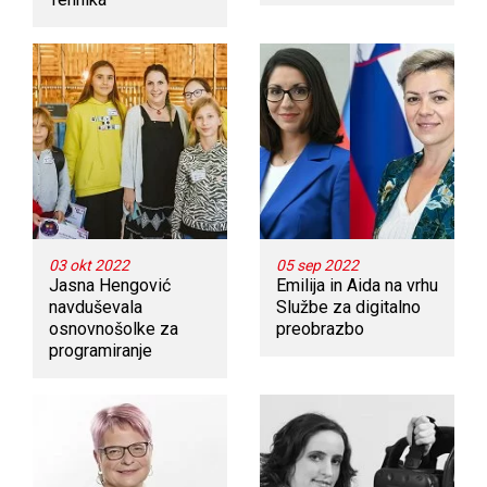
03 okt 2022
05 sep 2022
Jasna Hengović
Emilija in Aida na vrhu
navduševala
Službe za digitalno
osnovnošolke za
preobrazbo
programiranje