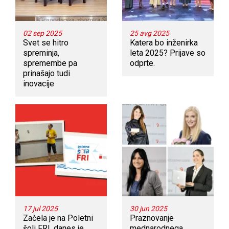
02 sep 2025
25 avg 2025
Svet se hitro
Katera bo inženirka
spreminja,
leta 2025? Prijave so
spremembe pa
odprte.
prinašajo tudi
inovacije
17 jul 2025
30 jun 2025
Začela je na Poletni
Praznovanje
šoli FRI, danes je
mednarodnega