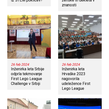
iz STEM poklicev?
ženske in dekleta v
znanosti
26 feb 2024
26 feb 2024
Inženirka leta Srbije
Inženirka leta
odprla tekmovanje
Hrvaške 2023
First Lego League
nagovorila
Challenge v Srbiji
udeležence First
Lego League