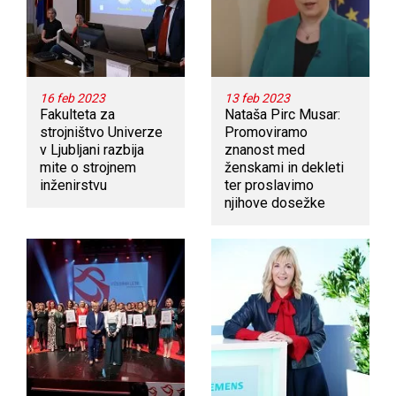
16 feb 2023
13 feb 2023
Fakulteta za
Nataša Pirc Musar:
strojništvo Univerze
Promoviramo
v Ljubljani razbija
znanost med
mite o strojnem
ženskami in dekleti
inženirstvu
ter proslavimo
njihove dosežke