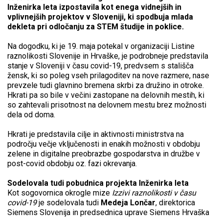
Inženirka leta izpostavila kot enega vidnejših in
vplivnejših projektov v Sloveniji, ki spodbuja mlada
dekleta pri odločanju za STEM študije in poklice.
Na dogodku, ki je 19. maja potekal v organizaciji Listine
raznolikosti Slovenije in Hrvaške, je podrobneje predstavila
stanje v Sloveniji v času covid-19, predvsem s stališča
žensk, ki so poleg vseh prilagoditev na nove razmere, nase
prevzele tudi glavnino bremena skrbi za družino in otroke.
Hkrati pa so bile v večini zastopane na delovnih mestih, ki
so zahtevali prisotnost na delovnem mestu brez možnosti
dela od doma.
Hkrati je predstavila cilje in aktivnosti ministrstva na
področju večje vključenosti in enakih možnosti v obdobju
zelene in digitalne preobrazbe gospodarstva in družbe v
post-covid obdobju oz. fazi okrevanja.
Sodelovala tudi pobudnica projekta Inženirka leta
Kot sogovornica okrogle mize
Izzivi raznolikosti v času
covid-19
je sodelovala tudi
Medeja Lončar
, direktorica
Siemens Slovenija in predsednica uprave Siemens Hrvaška